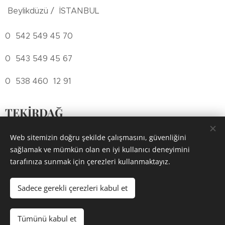
Beylikdüzü / İSTANBUL
0 542 549 45 70
0 543 549 45 67
0 538 460 12 91
TEKİRDAĞ
Şeyhsinan Mah. Ortanca Sokak No:17 / 5
Web sitemizin doğru şekilde çalışmasını, güvenliğini
sağlamak ve mümkün olan en iyi kullanıcı deneyimini
Çorlu TEKİRDAĞ
tarafınıza sunmak için çerezleri kullanmaktayız.
0 543 844 40 02
Sadece gerekli çerezleri kabul et
Tümünü kabul et